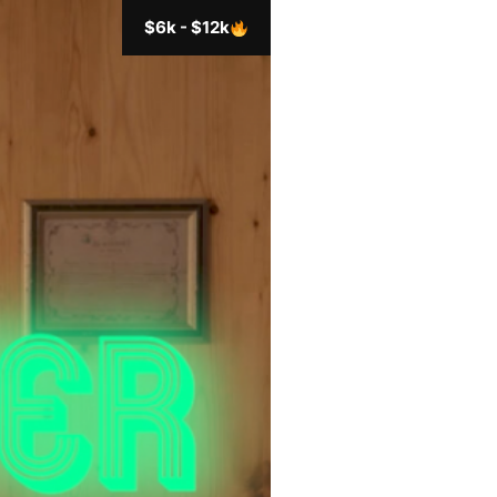
$6k - $12k